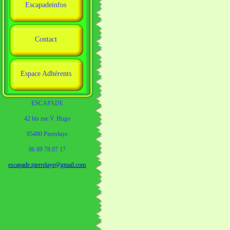
Escapadeinfos
Contact
Espace Adhérents
ESCAPADE
42 bis rue V. Hugo
95480 Pierrelaye
06 89 78 07 17
escapade.pierrelaye@gmail.com