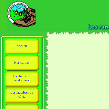
Accueil
Nos sorties
La charte du
randonneur
Les membres du
C.A.